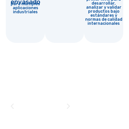
envasado
desarrollar,
para múltiples
analizar y validar
aplicaciones
productos bajo
industriales
estándares y
normas de calidad
internacionales