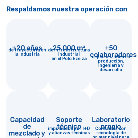
Respaldamos nuestra operación con
+20 años
25.000 m²
+50
de trayectoria en
de infraestructura
colaboradores
la industria
industrial
especializados en
en el Polo Ezeiza
producción,
ingeniería y
desarrollo
Capacidad
Soporte
Laboratorio
de
técnico
propio
impulsados por I+D
Contamos con
mezclado y
y alianzas técnicas
tecnología de
primer nivel para