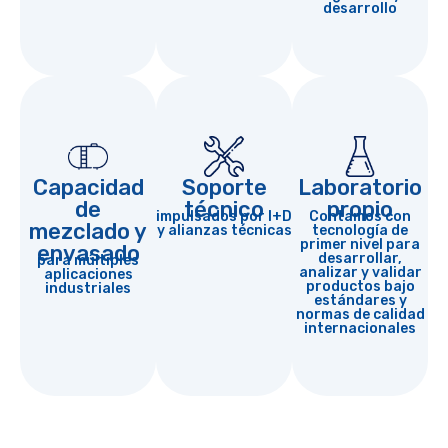
desarrollo
Capacidad
Soporte
Laboratorio
de
técnico
propio
impulsados por I+D
Contamos con
mezclado y
y alianzas técnicas
tecnología de
primer nivel para
envasado
desarrollar,
para múltiples
analizar y validar
aplicaciones
productos bajo
industriales
estándares y
normas de calidad
internacionales