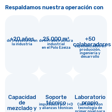
Respaldamos nuestra operación con
+20 años
25.000 m²
+50
de trayectoria en
de infraestructura
colaboradores
la industria
industrial
especializados en
en el Polo Ezeiza
producción,
ingeniería y
desarrollo
Capacidad
Soporte
Laboratorio
de
técnico
propio
impulsados por I+D
Contamos con
mezclado y
y alianzas técnicas
tecnología de
primer nivel para