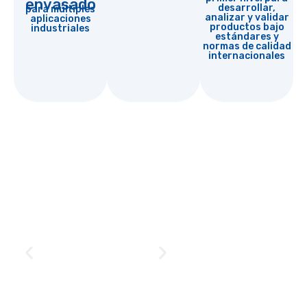
envasado
desarrollar,
para múltiples
analizar y validar
aplicaciones
productos bajo
industriales
estándares y
normas de calidad
internacionales