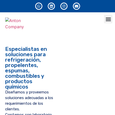
Anton
Especialistas en
soluciones para
refrigeración,
propelentes,
espumas,
combustibles y
productos
químicos
Diseñamos y proveemos
soluciones adecuadas a los
requerimientos de los
clientes.
Contamos con laboratorio