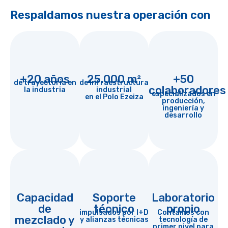
Respaldamos nuestra operación con
+20 años
25.000 m²
+50
de trayectoria en
de infraestructura
colaboradores
la industria
industrial
especializados en
en el Polo Ezeiza
producción,
ingeniería y
desarrollo
Capacidad
Soporte
Laboratorio
de
técnico
propio
impulsados por I+D
Contamos con
mezclado y
y alianzas técnicas
tecnología de
primer nivel para