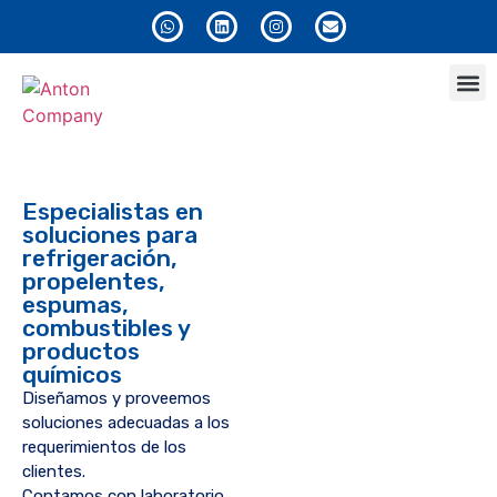
Anton
Especialistas en
soluciones para
refrigeración,
propelentes,
espumas,
combustibles y
productos
químicos
Diseñamos y proveemos
soluciones adecuadas a los
requerimientos de los
clientes.
Contamos con laboratorio