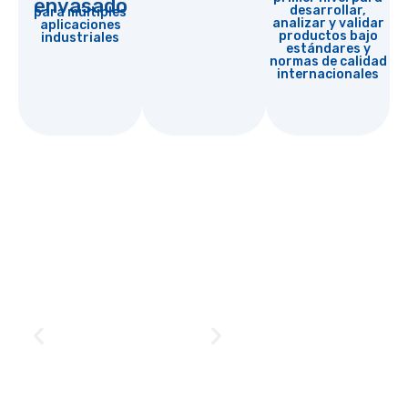
envasado
desarrollar,
para múltiples
analizar y validar
aplicaciones
productos bajo
industriales
estándares y
normas de calidad
internacionales