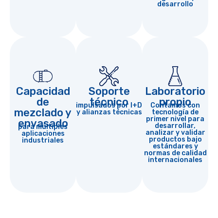
desarrollo
Capacidad
Soporte
Laboratorio
de
técnico
propio
impulsados por I+D
Contamos con
mezclado y
y alianzas técnicas
tecnología de
primer nivel para
envasado
desarrollar,
para múltiples
analizar y validar
aplicaciones
productos bajo
industriales
estándares y
normas de calidad
internacionales