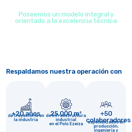
Poseemos un modelo integral y
orientado a la excelencia técnica
Respaldamos nuestra operación con
+20 años
25.000 m²
+50
de trayectoria en
de infraestructura
colaboradores
la industria
industrial
especializados en
en el Polo Ezeiza
producción,
ingeniería y