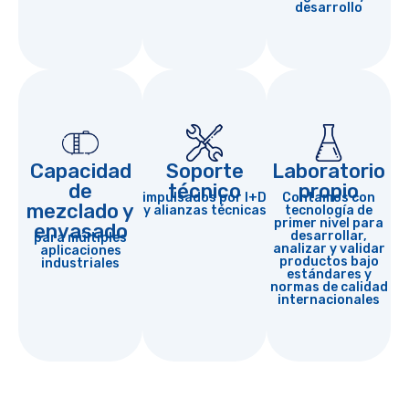
desarrollo
Capacidad
Soporte
Laboratorio
de
técnico
propio
impulsados por I+D
Contamos con
mezclado y
y alianzas técnicas
tecnología de
primer nivel para
envasado
desarrollar,
para múltiples
analizar y validar
aplicaciones
productos bajo
industriales
estándares y
normas de calidad
internacionales