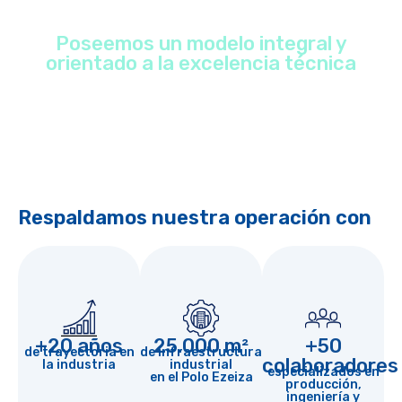
Poseemos un modelo integral y
orientado a la excelencia técnica
Respaldamos nuestra operación con
+20 años
25.000 m²
+50
de trayectoria en
de infraestructura
colaboradores
la industria
industrial
especializados en
en el Polo Ezeiza
producción,
ingeniería y