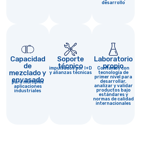
desarrollo
Capacidad
Soporte
Laboratorio
de
técnico
propio
impulsados por I+D
Contamos con
mezclado y
y alianzas técnicas
tecnología de
primer nivel para
envasado
desarrollar,
para múltiples
analizar y validar
aplicaciones
productos bajo
industriales
estándares y
normas de calidad
internacionales