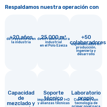
Respaldamos nuestra operación con
+20 años
25.000 m²
+50
de trayectoria en
de infraestructura
colaboradores
la industria
industrial
especializados en
en el Polo Ezeiza
producción,
ingeniería y
desarrollo
Capacidad
Soporte
Laboratorio
de
técnico
propio
impulsados por I+D
Contamos con
mezclado y
y alianzas técnicas
tecnología de
primer nivel para