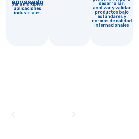
envasado
desarrollar,
para múltiples
analizar y validar
aplicaciones
productos bajo
industriales
estándares y
normas de calidad
internacionales