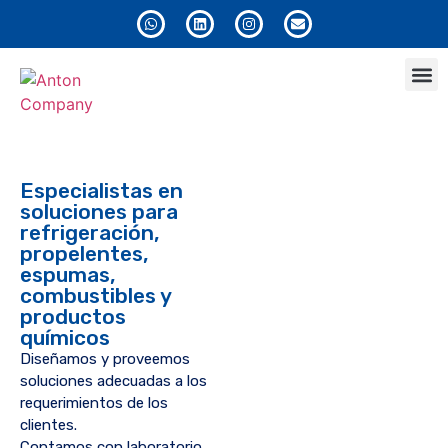
Anton
Especialistas en
soluciones para
refrigeración,
propelentes,
espumas,
combustibles y
productos
químicos
Diseñamos y proveemos
soluciones adecuadas a los
requerimientos de los
clientes.
Contamos con laboratorio