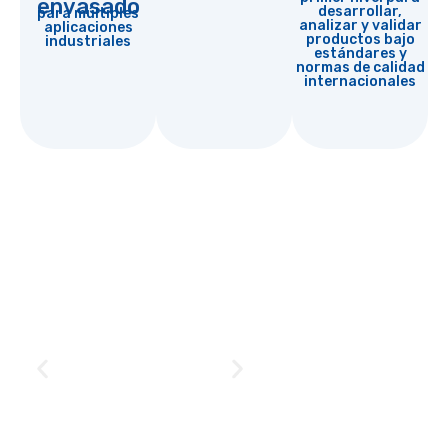
envasado
desarrollar,
para múltiples
analizar y validar
aplicaciones
productos bajo
industriales
estándares y
normas de calidad
internacionales