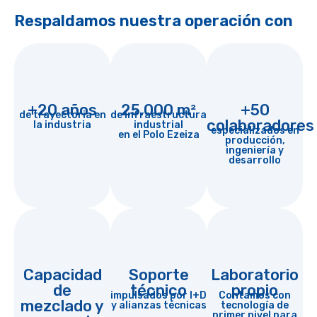
Respaldamos nuestra operación con
+20 años
25.000 m²
+50
de trayectoria en
de infraestructura
colaboradores
la industria
industrial
especializados en
en el Polo Ezeiza
producción,
ingeniería y
desarrollo
Capacidad
Soporte
Laboratorio
de
técnico
propio
impulsados por I+D
Contamos con
mezclado y
y alianzas técnicas
tecnología de
primer nivel para