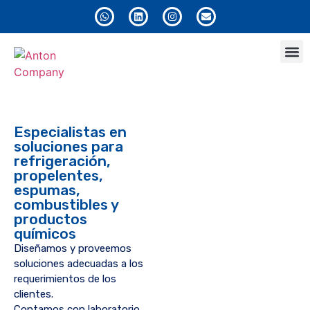
Anton
Especialistas en
soluciones para
refrigeración,
propelentes,
espumas,
combustibles y
productos
químicos
Diseñamos y proveemos
soluciones adecuadas a los
requerimientos de los
clientes.
Contamos con laboratorio