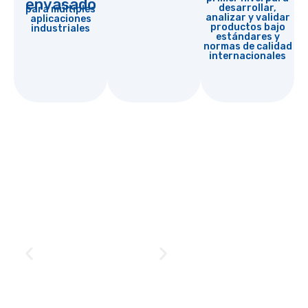
envasado
desarrollar,
para múltiples
analizar y validar
aplicaciones
productos bajo
industriales
estándares y
normas de calidad
internacionales