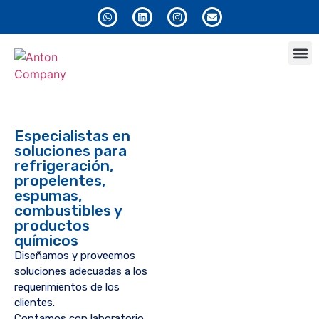
Anton
Especialistas en
soluciones para
refrigeración,
propelentes,
espumas,
combustibles y
productos
químicos
Diseñamos y proveemos
soluciones adecuadas a los
requerimientos de los
clientes.
Contamos con laboratorio