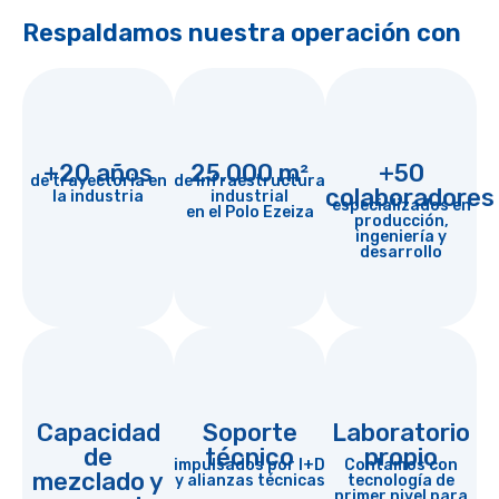
Respaldamos nuestra operación con
+20 años
25.000 m²
+50
de trayectoria en
de infraestructura
colaboradores
la industria
industrial
especializados en
en el Polo Ezeiza
producción,
ingeniería y
desarrollo
Capacidad
Soporte
Laboratorio
de
técnico
propio
impulsados por I+D
Contamos con
mezclado y
y alianzas técnicas
tecnología de
primer nivel para