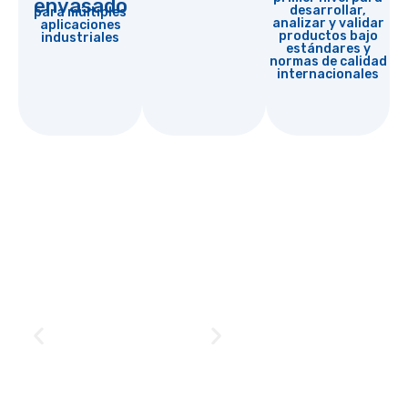
envasado
desarrollar,
para múltiples
analizar y validar
aplicaciones
productos bajo
industriales
estándares y
normas de calidad
internacionales