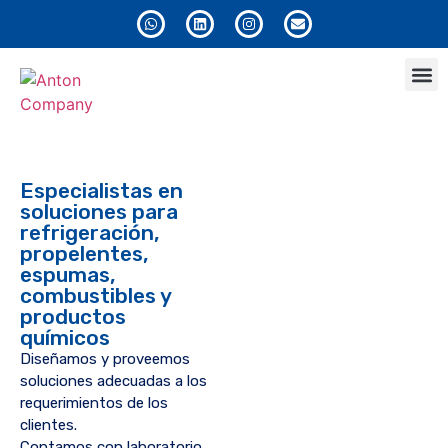
Anton
Especialistas en
soluciones para
refrigeración,
propelentes,
espumas,
combustibles y
productos
químicos
Diseñamos y proveemos
soluciones adecuadas a los
requerimientos de los
clientes.
Contamos con laboratorio