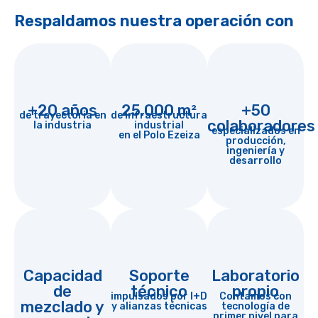
Respaldamos nuestra operación con
+20 años
25.000 m²
+50
de trayectoria en
de infraestructura
colaboradores
la industria
industrial
especializados en
en el Polo Ezeiza
producción,
ingeniería y
desarrollo
Capacidad
Soporte
Laboratorio
de
técnico
propio
impulsados por I+D
Contamos con
mezclado y
y alianzas técnicas
tecnología de
primer nivel para