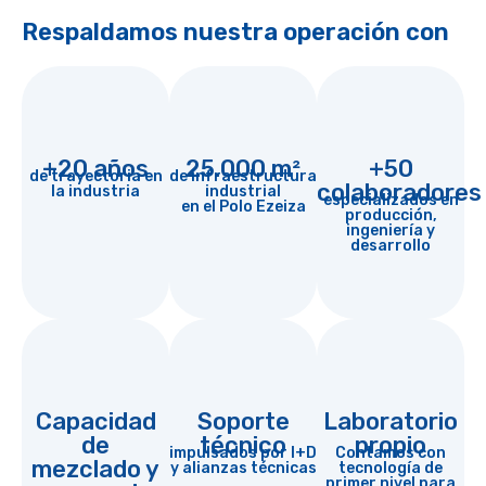
Respaldamos nuestra operación con
+20 años
25.000 m²
+50
de trayectoria en
de infraestructura
colaboradores
la industria
industrial
especializados en
en el Polo Ezeiza
producción,
ingeniería y
desarrollo
Capacidad
Soporte
Laboratorio
de
técnico
propio
impulsados por I+D
Contamos con
mezclado y
y alianzas técnicas
tecnología de
primer nivel para