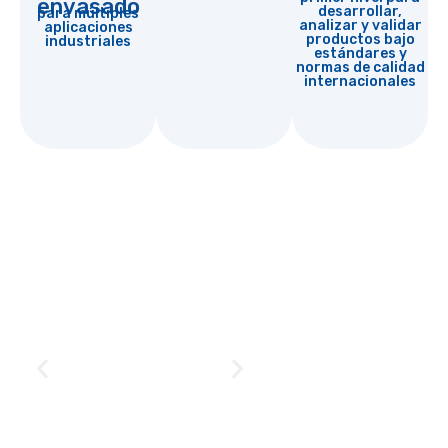
envasado
desarrollar,
para múltiples
analizar y validar
aplicaciones
productos bajo
industriales
estándares y
normas de calidad
internacionales