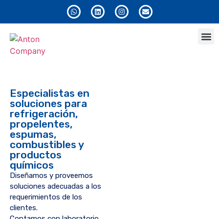
Anton
Especialistas en
soluciones para
refrigeración,
propelentes,
espumas,
combustibles y
productos
químicos
Diseñamos y proveemos
soluciones adecuadas a los
requerimientos de los
clientes.
Contamos con laboratorio