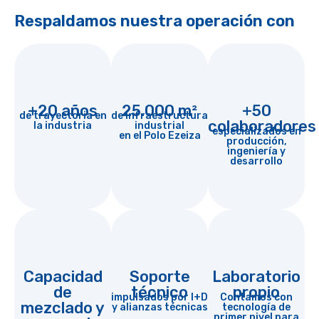
Respaldamos nuestra operación con
+20 años
25.000 m²
+50
de trayectoria en
de infraestructura
colaboradores
la industria
industrial
especializados en
en el Polo Ezeiza
producción,
ingeniería y
desarrollo
Capacidad
Soporte
Laboratorio
de
técnico
propio
impulsados por I+D
Contamos con
mezclado y
y alianzas técnicas
tecnología de
primer nivel para