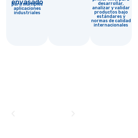
envasado
desarrollar,
para múltiples
analizar y validar
aplicaciones
productos bajo
industriales
estándares y
normas de calidad
internacionales