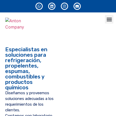
Anton
Especialistas en
soluciones para
refrigeración,
propelentes,
espumas,
combustibles y
productos
químicos
Diseñamos y proveemos
soluciones adecuadas a los
requerimientos de los
clientes.
Contamos con laboratorio