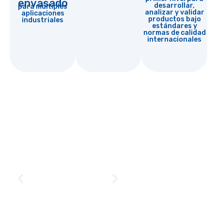
envasado
desarrollar,
para múltiples
analizar y validar
aplicaciones
productos bajo
industriales
estándares y
normas de calidad
internacionales