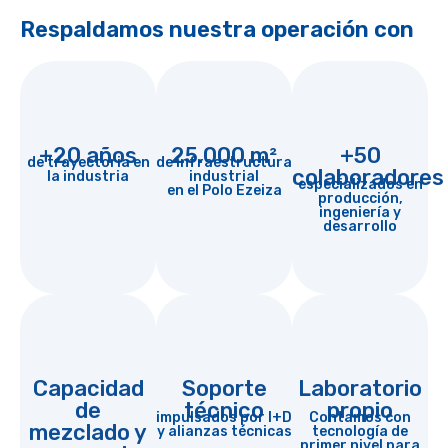
Respaldamos nuestra operación con
+20 años
25.000 m²
+50
de trayectoria en
de infraestructura
colaboradores
la industria
industrial
especializados en
en el Polo Ezeiza
producción,
ingeniería y
desarrollo
Capacidad
Soporte
Laboratorio
de
técnico
propio
impulsados por I+D
Contamos con
mezclado y
y alianzas técnicas
tecnología de
primer nivel para