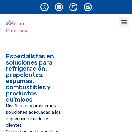
Anton
Especialistas en
soluciones para
refrigeración,
propelentes,
espumas,
combustibles y
productos
químicos
Diseñamos y proveemos
soluciones adecuadas a los
requerimientos de los
clientes.
Contamos con laboratorio