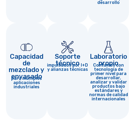
desarrollo
Capacidad
Soporte
Laboratorio
de
técnico
propio
impulsados por I+D
Contamos con
mezclado y
y alianzas técnicas
tecnología de
primer nivel para
envasado
desarrollar,
para múltiples
analizar y validar
aplicaciones
productos bajo
industriales
estándares y
normas de calidad
internacionales