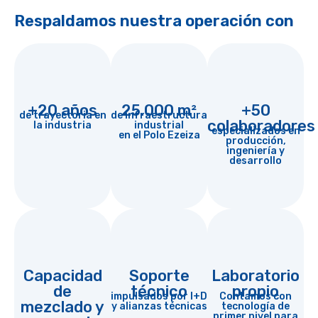
Respaldamos nuestra operación con
+20 años
25.000 m²
+50
de trayectoria en
de infraestructura
colaboradores
la industria
industrial
especializados en
en el Polo Ezeiza
producción,
ingeniería y
desarrollo
Capacidad
Soporte
Laboratorio
de
técnico
propio
impulsados por I+D
Contamos con
mezclado y
y alianzas técnicas
tecnología de
primer nivel para