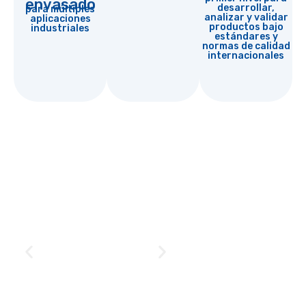
envasado
desarrollar,
para múltiples
analizar y validar
aplicaciones
productos bajo
industriales
estándares y
normas de calidad
internacionales