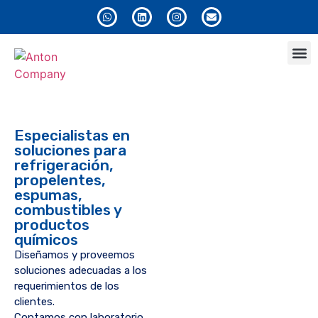
Anton
Especialistas en
soluciones para
refrigeración,
propelentes,
espumas,
combustibles y
productos
químicos
Diseñamos y proveemos
soluciones adecuadas a los
requerimientos de los
clientes.
Contamos con laboratorio