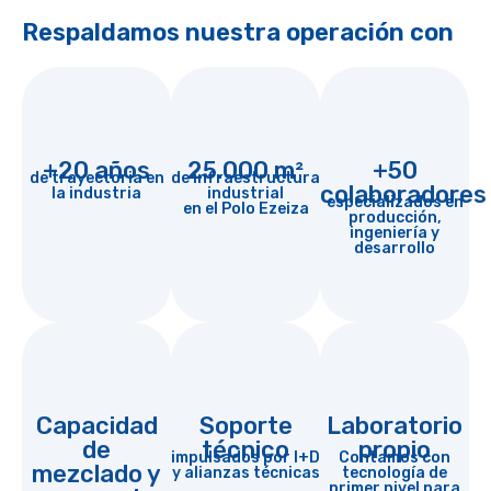
Respaldamos nuestra operación con
+20 años
25.000 m²
+50
de trayectoria en
de infraestructura
colaboradores
la industria
industrial
especializados en
en el Polo Ezeiza
producción,
ingeniería y
desarrollo
Capacidad
Soporte
Laboratorio
de
técnico
propio
impulsados por I+D
Contamos con
mezclado y
y alianzas técnicas
tecnología de
primer nivel para