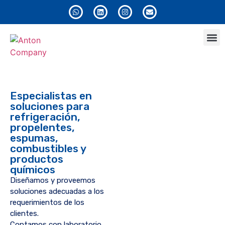
Anton
Especialistas en
soluciones para
refrigeración,
propelentes,
espumas,
combustibles y
productos
químicos
Diseñamos y proveemos
soluciones adecuadas a los
requerimientos de los
clientes.
Contamos con laboratorio