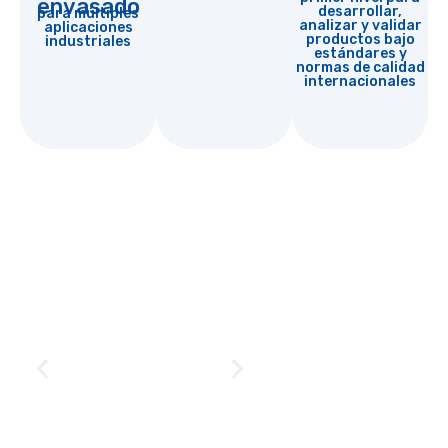
envasado
desarrollar,
para múltiples
analizar y validar
aplicaciones
productos bajo
industriales
estándares y
normas de calidad
internacionales