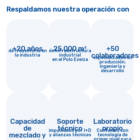
Respaldamos nuestra operación con
+20 años
25.000 m²
+50
de trayectoria en
de infraestructura
colaboradores
la industria
industrial
especializados en
en el Polo Ezeiza
producción,
ingeniería y
desarrollo
Capacidad
Soporte
Laboratorio
de
técnico
propio
impulsados por I+D
Contamos con
mezclado y
y alianzas técnicas
tecnología de
primer nivel para