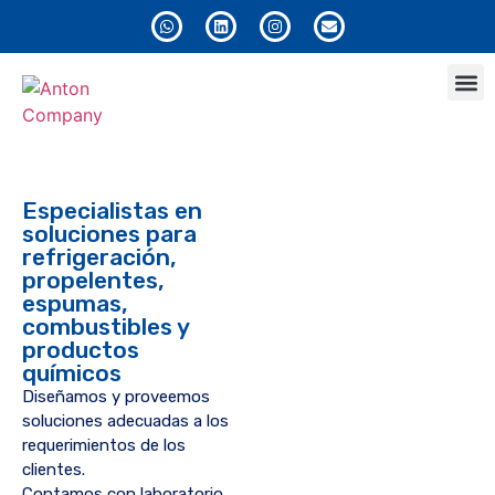
Anton
Especialistas en
soluciones para
refrigeración,
propelentes,
espumas,
combustibles y
productos
químicos
Diseñamos y proveemos
soluciones adecuadas a los
requerimientos de los
clientes.
Contamos con laboratorio