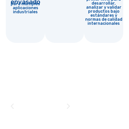
envasado
desarrollar,
para múltiples
analizar y validar
aplicaciones
productos bajo
industriales
estándares y
normas de calidad
internacionales